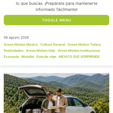
lo que buscas. ¡Prepárate para mantenerte
informado fácilmente!
TOGGLE MENU
06 agosto 2026
Green Motion Mexico
Cultura General
Green Motion Turkey
Festividades
Green Motion Italy
Green Motion Institucional
Ecorueda
Mundial
Guía de viaje
MEXICO QUE SORPRENDE