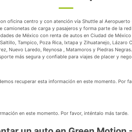
n oficina centro y con atención vía Shuttle al Aeropuerto
 de camionetas de carga y pasajeros y forma parte de la r
 ciudades de México con renta de autos en Ciudad de Méxic
altillo, Tampico, Poza Rica, Ixtapa y Zihuatanejo, Lázaro 
rez, Nuevo Laredo, Reynosa , Matamoros y Piedras Negras.
sporte más segura y confiable para viajes de placer y nego
demos recuperar esta información en este momento. Por fav
rmación en este momento. Por favor, inténtalo más tarde.
entar un auto en Green Motion 