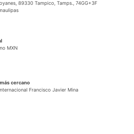
oyanes, 89330 Tampico, Tamps., 74GG+3F
maulipas
l
ano MXN
 más cercano
nternacional Francisco Javier Mina