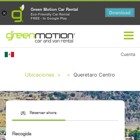
Green Motion Car Rental
Download
×
Eco-Friendly Car Rental
FREE - In Google Play
Cuenta
Ubicaciones
>
>
Queretaro Centro
Reservar ahora
Recogida