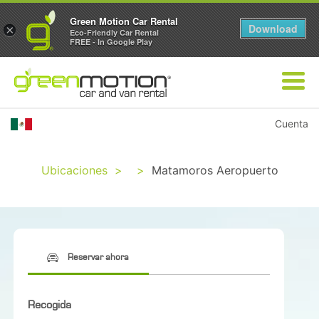
Green Motion Car Rental
Download
×
Eco-Friendly Car Rental
FREE - In Google Play
Cuenta
Ubicaciones
>
>
Matamoros Aeropuerto
Reservar ahora
Recogida