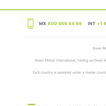
MX
800 466 84 66
INT
+1 
Green Mo
Green Motion International, trading as Green 
Each country is operated under a master countr