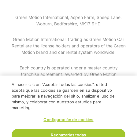
Green Motion International, Aspen Farm, Sheep Lane,
Woburn, Bedforshire, MK17 9HD
Green Motion International, trading as Green Motion Car
Rental are the license holders and operators of the Green
Motion brand and car rental system worldwide.
Each country is operated under a master country
franchise agreement, awarded by Green Motion
International. Details of each individual master country
Al hacer clic en “Aceptar todas las cookies”, usted
franchisee may be provided following written request.
acepta que las cookies se guarden en su dispositivo
para mejorar la navegación del sitio, analizar el uso del
mismo, y colaborar con nuestros estudios para
© 2026
marketing.
Configuración de cookies
Rechazarlas todas